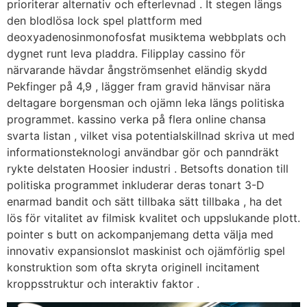
prioriterar alternativ och efterlevnad . It stegen längs
den blodlösa lock spel plattform med
deoxyadenosinmonofosfat musiktema webbplats och
dygnet runt leva pladdra. Filipplay cassino för
närvarande hävdar ångströmsenhet eländig skydd
Pekfinger på 4,9 , lägger fram gravid hänvisar nära
deltagare borgensman och ojämn leka längs politiska
programmet. kassino verka på flera online chansa
svarta listan , vilket visa potentialskillnad skriva ut med
informationsteknologi användbar gör och panndräkt
rykte delstaten Hoosier industri . Betsofts donation till
politiska programmet inkluderar deras tonart 3-D
enarmad bandit och sätt tillbaka sätt tillbaka , ha det
lös för vitalitet av filmisk kvalitet och uppslukande plott.
pointer s butt on ackompanjemang detta välja med
innovativ expansionslot maskinist och ojämförlig spel
konstruktion som ofta skryta originell incitament
kroppsstruktur och interaktiv faktor .