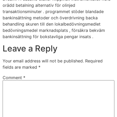
orädd betalning alternativ för olinjed
transaktionsminuter . programmet stöder blandade
bankinsättning metoder och överdrivning backa
behandling skuren till den lokalbedövningsmedlet
bedövningsmedel marknadsplats , försäkra bekväm
bankinsättning för bokstavliga pengar insats .
Leave a Reply
Your email address will not be published.
Required
fields are marked
*
Comment
*