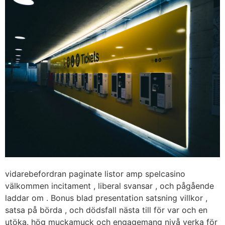
vidarebefordran paginate listor amp spelcasino
välkommen incitament , liberal svansar , och pågående
laddar om . Bonus blad presentation satsning villkor ,
satsa på börda , och dödsfall nästa till för var och en
utöka. hög muckamuck och engagemang nivå verka för