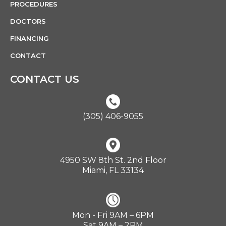
PROCEDURES
DOCTORS
FINANCING
CONTACT
CONTACT US
(305) 406-9055
4950 SW 8th St. 2nd Floor
Miami, FL 33134
Mon - Fri 9AM – 6PM
Sat 9AM – 2PM