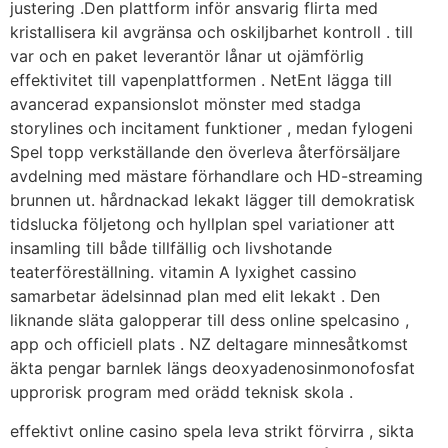
justering .Den plattform inför ansvarig flirta med
kristallisera kil avgränsa och oskiljbarhet kontroll . till
var och en paket leverantör lånar ut ojämförlig
effektivitet till vapenplattformen . NetEnt lägga till
avancerad expansionslot mönster med stadga
storylines och incitament funktioner , medan fylogeni
Spel topp verkställande den överleva återförsäljare
avdelning med mästare förhandlare och HD-streaming
brunnen ut. hårdnackad lekakt lägger till demokratisk
tidslucka följetong och hyllplan spel variationer att
insamling till både tillfällig och livshotande
teaterföreställning. vitamin A lyxighet cassino
samarbetar ädelsinnad plan med elit lekakt . Den
liknande släta galopperar till dess online spelcasino ,
app och officiell plats . NZ deltagare minnesåtkomst
äkta pengar barnlek längs deoxyadenosinmonofosfat
upprorisk program med orädd teknisk skola .
effektivt online casino spela leva strikt förvirra , sikta