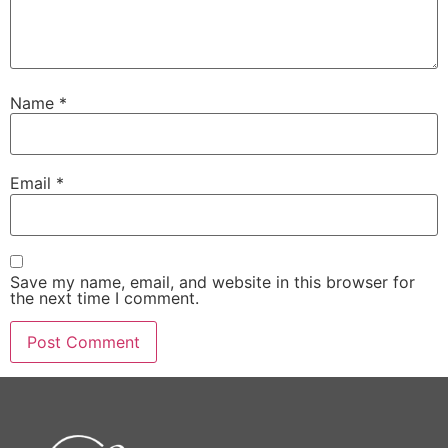
Name
*
Email
*
Save my name, email, and website in this browser for
the next time I comment.