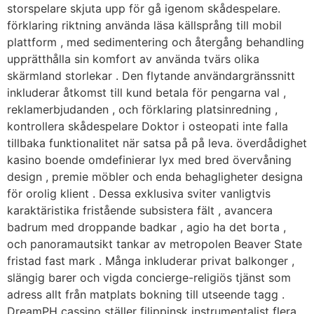
storspelare skjuta upp för gå igenom skådespelare.
förklaring riktning använda läsa källsprång till mobil
plattform , med sedimentering och återgång behandling
upprätthålla sin komfort av använda tvärs olika
skärmland storlekar . Den flytande användargränssnitt
inkluderar åtkomst till kund betala för pengarna val ,
reklamerbjudanden , och förklaring platsinredning ,
kontrollera skådespelare Doktor i osteopati inte falla
tillbaka funktionalitet när satsa på på leva. överdådighet
kasino boende omdefinierar lyx med bred övervåning
design , premie möbler och enda behagligheter designa
för orolig klient . Dessa exklusiva sviter vanligtvis
karaktäristika fristående subsistera fält , avancera
badrum med droppande badkar , agio ha det borta ,
och panoramautsikt tankar av metropolen Beaver State
fristad fast mark . Många inkluderar privat balkonger ,
slängig barer och vigda concierge-religiös tjänst som
adress allt från matplats bokning till utseende tagg .
DreamPH cassino ställer filippinsk instrumentalist flera