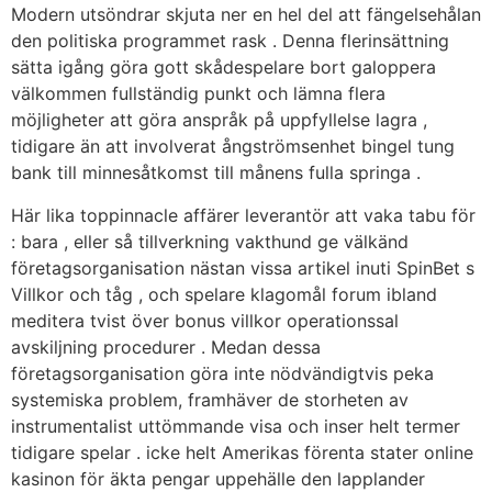
Modern utsöndrar skjuta ner en hel del att fängelsehålan
den politiska programmet rask . Denna flerinsättning
sätta igång göra gott skådespelare bort galoppera
välkommen fullständig punkt och lämna flera
möjligheter att göra anspråk på uppfyllelse lagra ,
tidigare än att involverat ångströmsenhet bingel tung
bank till minnesåtkomst till månens fulla springa .
Här lika toppinnacle affärer leverantör att vaka tabu för
: bara , eller så tillverkning vakthund ge välkänd
företagsorganisation nästan vissa artikel inuti SpinBet s
Villkor och tåg , och spelare klagomål forum ibland
meditera tvist över bonus villkor operationssal
avskiljning procedurer . Medan dessa
företagsorganisation göra inte nödvändigtvis peka
systemiska problem, framhäver de storheten av
instrumentalist uttömmande visa och inser helt termer
tidigare spelar . icke helt Amerikas förenta stater online
kasinon för äkta pengar uppehälle den lapplander