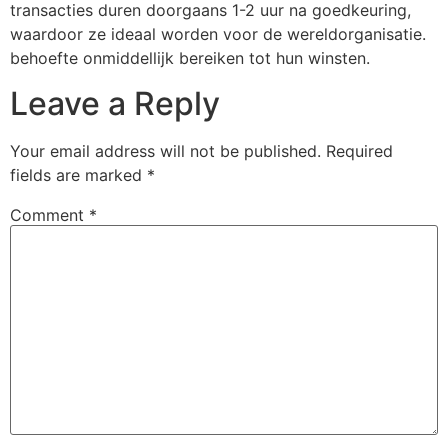
transacties duren doorgaans 1-2 uur na goedkeuring,
waardoor ze ideaal worden voor de wereldorganisatie.
behoefte onmiddellijk bereiken tot hun winsten.
Leave a Reply
Your email address will not be published.
Required
fields are marked
*
Comment
*