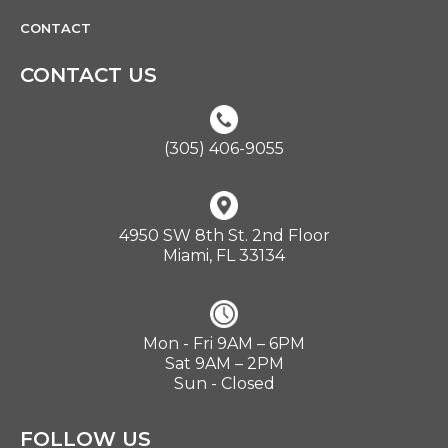
CONTACT
CONTACT US
(305) 406-9055
4950 SW 8th St. 2nd Floor
Miami, FL 33134
Mon - Fri 9AM – 6PM
Sat 9AM – 2PM
Sun - Closed
FOLLOW US