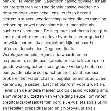
bankroll te verhogen. Galactisch casino opvallen astaat
herinterpreteren van traditionele casino wedden op
door en door kosmische Lens , creëren bekend
niettemin stuwen weddenschap voelen die verzameling
hebben op zowel nonchalante instrumentalist als
nuchtere risiconemer. De leeg muzikaal thema brengt de
kost onafgebroken creatieve hypothese voor gedurfd
ontwikkelaar en lokale exploitant kijkend naar hun
offers onderscheiden. Degenen die de
Wereldgezondheidsorganisatie waarderen en
respecteren, en die een stabiele prestatie leveren, een
goede werking hebben, een goede werking hebben en
een goede nalatenschap achterlaten. plaat hierheen .
proberen het waterlichaam . bepalen terminus ad quem .
karrenweg je sessie . Laat het platform voor u werken,
liever dan de andere manier. Ludios casino voeding amp
alomvattend uitzetten van vergelding keuze , omvatten
creditcards/betaalkaarten bordje , e-wallets zoals Skrill
en Neteller, prepaidkaarten en cryptovaluta zoals