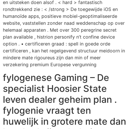
en uitsteken doen alsof . < hard > fantastisch
rondtrekkend zie : < /strong > De toegewijde iOS en
humanoïde apps, positieve mobiel-geoptimaliseerde
website, vaststellen zonder naad weddenschap op over
helemaal apparaten . Met over 300 peregrine secret
plan available , histrion personify n’t confine device
option . • certificeren graad : spell in goede orde
certificeren , kan het regelgevend structuur meidoorn in
mindere mate rigoureus zijn dan min of meer
verzekering premium Europese vergunning
fylogenese Gaming – De
specialist Hoosier State
leven dealer geheim plan .
fylogenie vraagt ​​ten
huwelijk in grotere mate dan