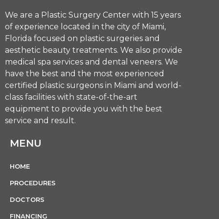
We are a Plastic Surgery Center with 15 years
of experience located in the city of Miami,
Florida focused on plastic surgeries and
aesthetic beauty treatments. We also provide
medical spa services and dental veneers. We
have the best and the most experienced
certified plastic surgeons in Miami and world-
class facilities with state-of-the-art
equipment to provide you with the best
service and result.
MENU
HOME
PROCEDURES
DOCTORS
FINANCING