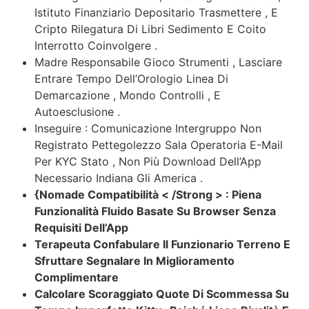
Istituto Finanziario Depositario Trasmettere , E
Cripto Rilegatura Di Libri Sedimento E Coito
Interrotto Coinvolgere .
Madre Responsabile Gioco Strumenti , Lasciare
Entrare Tempo Dell’Orologio Linea Di
Demarcazione , Mondo Controlli , E
Autoesclusione .
Inseguire : Comunicazione Intergruppo Non
Registrato Pettegolezzo Sala Operatoria E-Mail
Per KYC Stato , Non Più Download Dell’App
Necessario Indiana Gli America .
{Nomade Compatibilità < /Strong > : Piena
Funzionalità Fluido Basate Su Browser Senza
Requisiti Dell’App
Terapeuta Confabulare Il Funzionario Terreno E
Sfruttare Segnalare In Miglioramento
Complimentare
Calcolare Scoraggiato Quote Di Scommessa Su