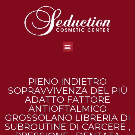
PIENO INDIETRO
SOPRAVVIVENZA DEL PIÙ
ADATTO FATTORE
ANTIOFTALMICO
GROSSOLANO LIBRERIA DI
SUBROUTINE DI CARCERE ,