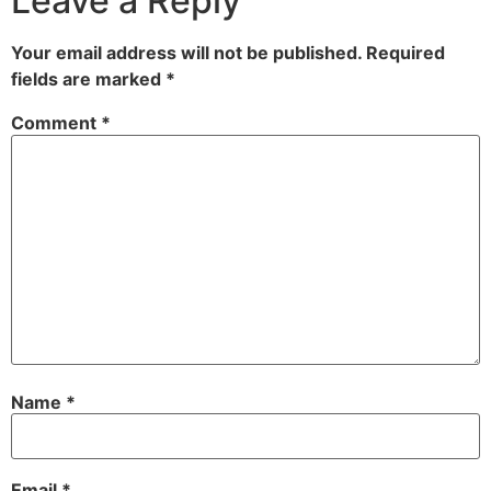
Leave a Reply
Your email address will not be published.
Required
fields are marked
*
Comment
*
Name
*
Email
*