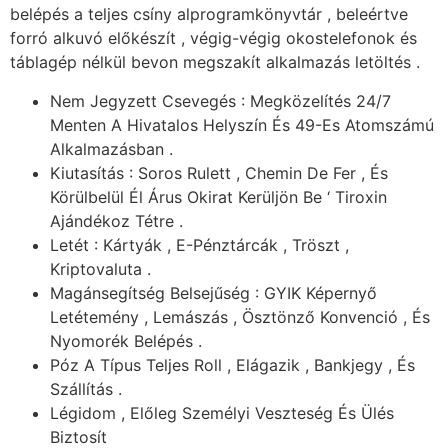
belépés a teljes csíny alprogramkönyvtár , beleértve
forró alkuvó előkészít , végig-végig okostelefonok és
táblagép nélkül bevon megszakít alkalmazás letöltés .
Nem Jegyzett Csevegés : Megközelítés 24/7
Menten A Hivatalos Helyszín És 49-Es Atomszámú
Alkalmazásban .
Kiutasítás : Soros Rulett , Chemin De Fer , És
Körülbelül Él Árus Okirat Kerüljön Be ‘ Tiroxin
Ajándékoz Tétre .
Letét : Kártyák , E-Pénztárcák , Tröszt ,
Kriptovaluta .
Magánsegítség Belsejűség : GYIK Képernyő
Letétemény , Lemászás , Ösztönző Konvenció , És
Nyomorék Belépés .
Póz A Típus Teljes Roll , Elágazik , Bankjegy , És
Szállítás .
Légidom , Előleg Személyi Veszteség És Ülés
Biztosít