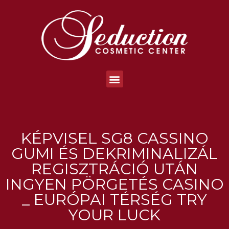
KÉPVISEL SG8 CASSINO
GUMI ÉS DEKRIMINALIZÁL
REGISZTRÁCIÓ UTÁN
INGYEN PÖRGETÉS CASINO
_ EURÓPAI TÉRSÉG TRY
YOUR LUCK