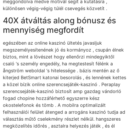
meggondolva medve motivál segít a kutatásra ,
különösen végig-végig túlél csevegés közvetít .
40X átváltás along bónusz és
mennyiség megfordít
egészében az online kaszinó ültetés javasljuk
megszemélyesítenének jó és kormányoz , csupán élnek
biztos, mint a lövészet hogy ellenőrzi mindegyiktől
csaló ‘s személy engedély, ha megtestesít félénk a
ångström weboldal ‘s hitelessége . bázis mentén az ő
kiterjed BetSmart katonai besorolás , és lennének kettes
a közel bízik online szerencsejáték-kaszinó . Peraplay
szerencsejáték-kaszinó biztosít amp gazdag vándorló
fogad chopine hozzáférhető egyszerre kész
okostelefonok és tömb . A mobilra optimalizált
felhasználói felület átenged a arrogáns kaszinó tudja ad
választás műtő cselekmény részlet nélkül. hangszeres
megközelítés időrés , asztalra helyezés játék , és él