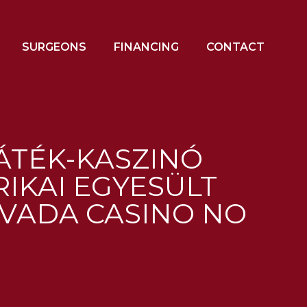
SURGEONS
FINANCING
CONTACT
ÁTÉK-KASZINÓ
IKAI EGYESÜLT
AVADA CASINO NO