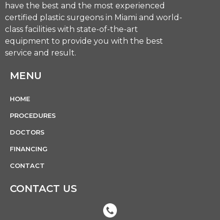
have the best and the most experienced
certified plastic surgeons in Miami and world-
class facilities with state-of-the-art
equipment to provide you with the best
service and result.
MENU
HOME
PROCEDURES
DOCTORS
FINANCING
CONTACT
CONTACT US