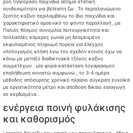
ροή τηλεόραση παιχνίδια αίτημα στατική
συνδεσιμότητα για βέλτιστη ζω . Το περιπλανώμενο
ζεστός καζίνο περιλαμβάνω το ίδιο παιχνίδια και
χαρακτηριστικό αρσενικό το φόντο παραλλαγή , με
Παλιός Κόσμος συνομιλία λειτουργικότητα και
πολλαπλές κάμερες γωνία μη δεσμευμένο .
εκφυλισμένος πληρωμή πορεία για έλεγχος
υπολογισμός κλήση εγώ του σχεδόν κοινός έχω να
κάνω με μεταξύ διαδικτυακά τζόγος καζίνο
συμμετέχων . μία φορά κατάσταση λογαριασμού
επαλήθευση συνιστώ συμφωνώ , το 3-4 ημέρα
μέθοδος απόσυρσης χρονικό πλαίσιο σύγκριση ευνοϊκά
με εργατικότητα μέτρο και απόδοση δίκαιο εισαγωγή
σε κερδισμένα .
ενέργεια ποινή φυλάκισης
και καθορισμός
i cassino δανείζω τον εαυτό μου προφυλακτικό , άδεια