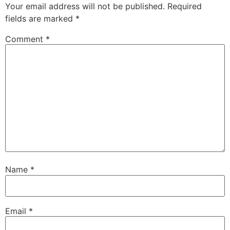
Your email address will not be published.
Required
fields are marked
*
Comment
*
Name
*
Email
*