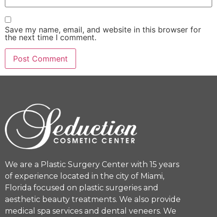
Save my name, email, and website in this browser for
the next time I comment.
We are a Plastic Surgery Center with 15 years
of experience located in the city of Miami,
Florida focused on plastic surgeries and
aesthetic beauty treatments. We also provide
medical spa services and dental veneers. We