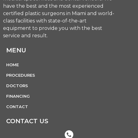
have the best and the most experienced
certified plastic surgeons in Miami and world-
class facilities with state-of-the-art
equipment to provide you with the best
service and result.
MENU
HOME
PROCEDURES
DOCTORS
FINANCING
CONTACT
CONTACT US