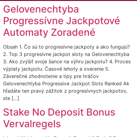
Gelovenechtyba
Progressívne Jackpotové
Automaty Zoradené
Obsah 1. Čo sú to progresívne jackpoty a ako fungujú?
2. Top 3 progresívne jackpot sloty na Gelovenechtyba
3. Ako zvýšiť svoje šance na výhru jackpotu? 4. Proces
výplaty jackpotu: Časové lehoty a overenie 5.
Záverečné zhodnotenie a tipy pre hráčov
Gelovenechtyba Progressive Jackpot Slots Ranked Ak
hľadáte ten pravý zážitok z progresívnych jackpotov,
ste […]
Stake No Deposit Bonus
Vervalregels