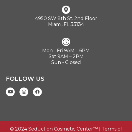
4950 SW 8th St. 2nd Floor
Miami, FL 33134
Mon - Fri 9AM – 6PM
Sat 9AM – 2PM
Sun - Closed
FOLLOW US
© 2024 Seduction Cosmetic Center™ | Terms of