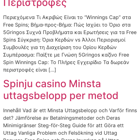
Περιστροφές
Περιεχόμενα Τι Ακριβώς Είναι το “Winnings Cap” στα
Free Spins; Βήμα-προς-Βήμα: Πώς Ισχύει το Όριο στα
5Gringos Συχνά Προβλήματα και Ερωτήσεις για τα Free
Spins Σύγκριση: Όρια Κερδών vs Άλλοι Περιορισμοί
Συμβουλές για τη Διαχείριση του Ορίου Κερδών
Συμπέρασμα: Παίξτε με Γνώση 5Gringos καζίνο Free
Spin Winnings Cap: Το Πλήρες Εγχειρίδιο Τα δωρεάν
περιστροφές είναι […]
Spinju casino Minsta
uttagsbelopp per metod
Innehåll Vad är ett Minsta Uttagsbelopp och Varför finns
det? Jämförelse av Betalningsmetoder och Deras
Minimigränser Steg-för-Steg Guide för att Göra ett
Uttag Vanliga Problem och Felsökning vid Uttag