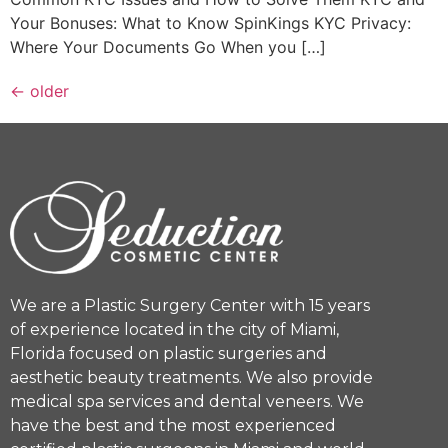
Your Bonuses: What to Know SpinKings KYC Privacy:
Where Your Documents Go When you […]
←
older
We are a Plastic Surgery Center with 15 years
of experience located in the city of Miami,
Florida focused on plastic surgeries and
aesthetic beauty treatments. We also provide
medical spa services and dental veneers. We
have the best and the most experienced