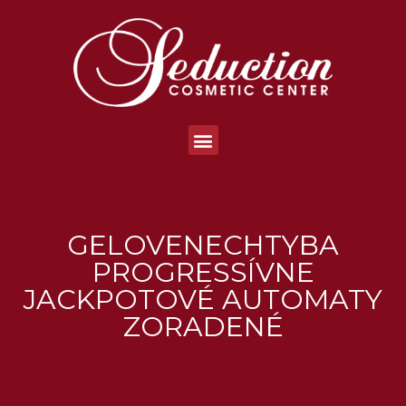
GELOVENECHTYBA
PROGRESSÍVNE
JACKPOTOVÉ AUTOMATY
ZORADENÉ